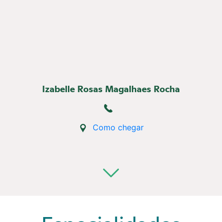
(92) 2129-2200
Site da Samel
Izabelle Rosas Magalhaes Rocha
Blog da Samel
Portal do Corretor
Como chegar
Canal de Denúncias