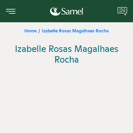
Home
Izabelle Rosas Magalhaes Rocha
/
Sobre nós
Izabelle Rosas Magalhaes
Portal do Paciente
Rocha
Unidades Médicas
Serviços e Especialidades
Manual do Paciente
ANS
Cotar Plano de Saúde