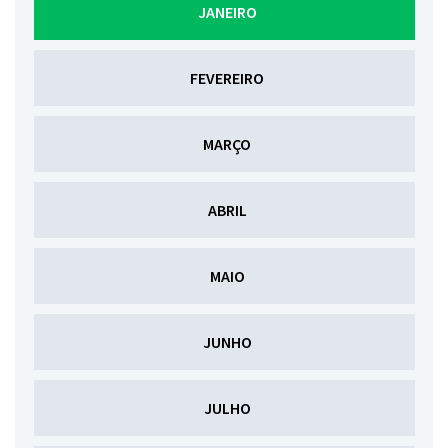
JANEIRO
(92) 2129-2200
FEVEREIRO
Site da Samel
MARÇO
Blog da Samel
ABRIL
Portal do Corretor
MAIO
Canal de Denúncias
JUNHO
JULHO