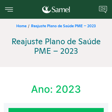
Home
Reajuste Plano de Saúde PME – 2023
/
Sobre nós
Reajuste Plano de Saúde
Portal do Paciente
PME – 2023
Unidades Médicas
Serviços e Especialidades
Manual do Paciente
Ano: 2023
ANS
Cotar Plano de Saúde