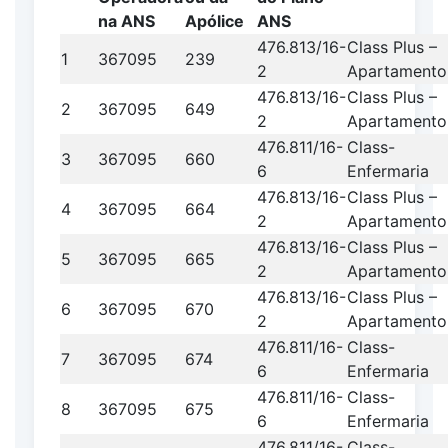
na ANS
Apólice
ANS
476.813/16-
Class Plus –
1
367095
239
2
Apartamento
476.813/16-
Class Plus –
2
367095
649
2
Apartamento
476.811/16-
Class-
3
367095
660
6
Enfermaria
476.813/16-
Class Plus –
4
367095
664
2
Apartamento
476.813/16-
Class Plus –
5
367095
665
2
Apartamento
476.813/16-
Class Plus –
6
367095
670
2
Apartamento
476.811/16-
Class-
7
367095
674
6
Enfermaria
476.811/16-
Class-
8
367095
675
6
Enfermaria
476.811/16-
Class-