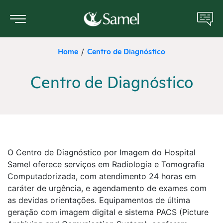
Home
Centro de Diagnóstico
/
Sobre nós
Centro de Diagnóstico
Portal do Paciente
Unidades Médicas
Serviços e Especialidades
O Centro de Diagnóstico por Imagem do Hospital
Manual do Paciente
Samel oferece serviços em Radiologia e Tomografia
Computadorizada, com atendimento 24 horas em
ANS
caráter de urgência, e agendamento de exames com
as devidas orientações. Equipamentos de última
Cotar Plano de Saúde
geração com imagem digital e sistema PACS (Picture