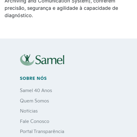
Archiving and Comunication System), conferem
precisão, segurança e agilidade à capacidade de
(92) 2129-2200
diagnóstico.
Site da Samel
Blog da Samel
Portal do Corretor
SOBRE NÓS
Samel 40 Anos
Canal de Denúncias
Quem Somos
Notícias
Fale Conosco
Portal Transparência