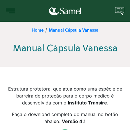
Home
Manual Cápsula Vanessa
/
Sobre nós
Manual Cápsula Vanessa
Portal do Paciente
Unidades Médicas
Serviços e Especialidades
Estrutura protetora, que atua como uma espécie de
Manual do Paciente
barreira de proteção para o corpo médico é
desenvolvida com o
Instituto Transire
.
ANS
Faça o download completo do manual no botão
abaixo:
Versão 4.1
Cotar Plano de Saúde