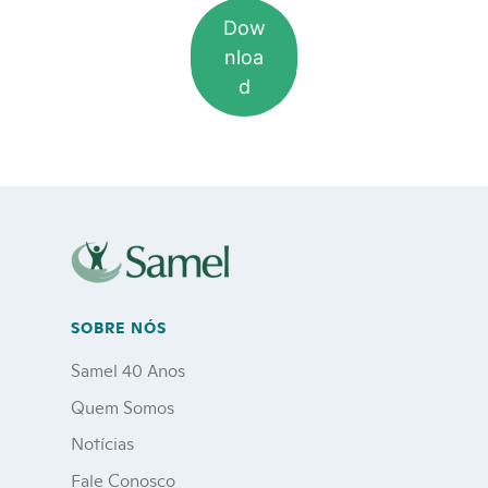
Dow
(92) 2129-2200
nloa
d
Site da Samel
Blog da Samel
Portal do Corretor
SOBRE NÓS
Canal de Denúncias
Samel 40 Anos
Quem Somos
Notícias
Fale Conosco