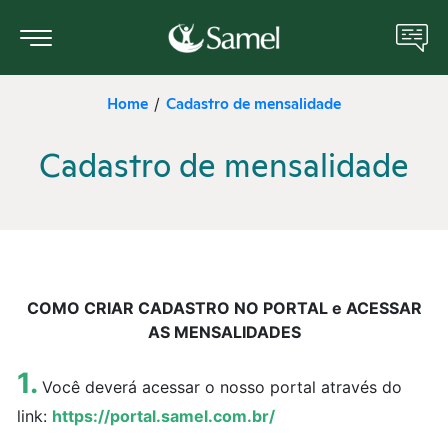
Home
Cadastro de mensalidade
/
Sobre nós
Cadastro de mensalidade
Portal do Paciente
Unidades Médicas
Serviços e Especialidades
COMO CRIAR CADASTRO NO PORTAL e ACESSAR
Manual do Paciente
AS MENSALIDADES
ANS
1.
Você deverá acessar o nosso portal através do
link:
https://portal.samel.com.br/
Cotar Plano de Saúde